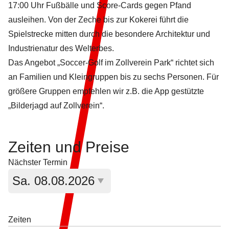
17:00 Uhr Fußbälle und Score-Cards gegen Pfand
ausleihen. Von der Zeche bis zur Kokerei führt die
Spielstrecke mitten durch die besondere Architektur und
Industrienatur des Welterbes.
Das Angebot „Soccer-Golf im Zollverein Park“ richtet sich
an Familien und Kleingruppen bis zu sechs Personen. Für
größere Gruppen empfehlen wir z.B. die App gestützte
„
Bilderjagd auf Zollverein
“.
Zeiten und
Preise
Nächster Termin
Aktuell ausgewähltes Datum:
Sa.
08.08.2026
Zeiten