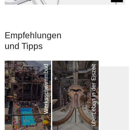
Empfehl­ungen
und Tipps
Werksschwimmbad
überLeben in der Eiszeit
nächster Eintrag